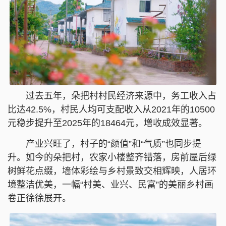
过去五年，朵把村村民经济来源中，务工收入占
比达42.5%，村民人均可支配收入从2021年的10500
元稳步提升至2025年的18464元，增收成效显著。
产业兴旺了，村子的“颜值”和“气质”也同步提
升。如今的朵把村，农家小楼整齐错落，房前屋后绿
树鲜花点缀，墙体彩绘与乡村景致交相辉映，人居环
境整洁优美，一幅“村美、业兴、民富”的美丽乡村画
卷正徐徐展开。